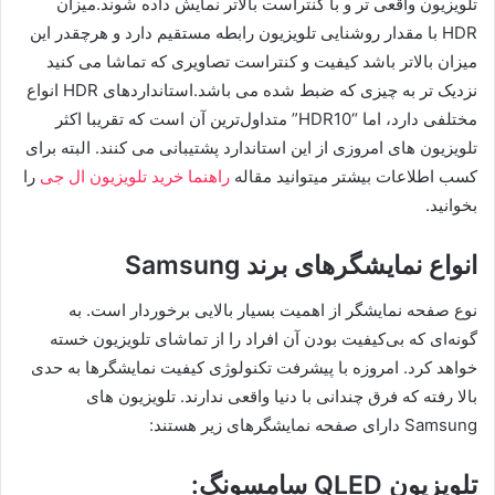
تلویزیون واقعی تر و با کنتراست بالاتر نمایش داده شوند.میزان
HDR با مقدار روشنایی تلویزیون رابطه مستقیم دارد و هرچقدر این
میزان بالاتر باشد کیفیت و کنتراست تصاویری که تماشا می کنید
نزدیک تر به چیزی که ضبط شده می باشد.استانداردهای HDR انواع
مختلفی دارد، اما “HDR10” متداول‌ترین آن است که تقریبا اکثر
تلویزیون های امروزی از این استاندارد پشتیبانی می کنند. البته برای
کسب اطلاعات بیشتر میتوانید مقاله
راهنما خرید تلویزیون ال جی
را
بخوانید.
انواع نمایشگرهای برند Samsung
نوع صفحه نمایشگر از اهمیت بسیار بالایی برخوردار است. به
گونه‌ای که بی‌کیفیت بودن آن افراد را از تماشای تلویزیون خسته
خواهد کرد. امروزه با پیشرفت تکنولوژی کیفیت نمایشگرها به حدی
بالا رفته که فرق چندانی با دنیا واقعی ندارند. تلویزیون های
Samsung دارای صفحه نمایشگرهای زیر هستند:
تلویزیون QLED سامسونگ: