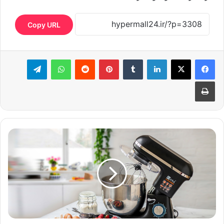
Copy URL
لینکدین
‫تامبلر
‫پین‌ترست
‫رددیت
واتس آپ
تلگرام
چاپ