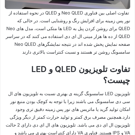
تفاوت اصلی بین فناوری Neo QLED و QLED در نحوه استفاده از
نور پس زمینه برای افزایش رنگ و روشنایی است. در حالی که
QLED برای روشن کردن پنل به LED ها متکی است، مدل های Neo
QLED از ده ها هزار مینی ال ای دی استفاده می کنند که در سراسر
صفحه نمایش پخش شده اند در نتیجه نمایشگرهای Neo QLED
سامسونگ روشن تر هستند و نسبت کنتراست بالاتری دارند
تفاوت تلویزیون QLED و LED
چیست؟
تلویزیون LED سامسونگ گزینه ی بهتری نسبت به تلویزیون های ال
سی دی سامسونگ می باشند زیرا با توجه به کوچک بودن منبع نور
امکان تولید گرید یا ماتریس های نور پس زمینه دقیق تری وجود
دارد.همچنین مصرف برق کمتر و تولید حرارت کمتر از دیگر ویژگی
تلویزیون ال ای دی می باشد. تلویزیون های ال ای دی دارای 2 حالت
VA و IPS هستند. فناوری VA دارای کنتراست بهتری می باشد و