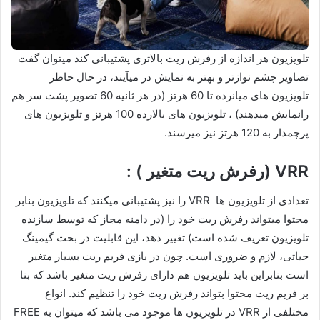
تلویزیون هر اندازه از رفرش ریت بالاتری پشتیبانی کند میتوان گفت
تصاویر چشم نوازتر و بهتر به نمایش در میآیند، در حال حاظر
تلویزیون های میانرده تا 60 هرتز (در هر ثانیه 60 تصویر پشت سر هم
رانمایش میدهند) ، تلویزیون های بالارده 100 هرتز و تلویزیون های
پرچمدار به 120 هرتز نیز میرسند.
VRR (رفرش ریت متغیر ) :
تعدادی از تلویزیون ها VRR را نیز پشتیبانی میکنند که تلویزیون بنابر
محتوا میتواند رفرش ریت خود را (در دامنه مجاز که توسط سازنده
تلویزیون تعریف شده است) تغییر دهد، این قابلیت در بحث گیمینگ
حیاتی، لازم و ضروری است. چون در بازی فریم ریت بسیار متغیر
است بنابراین باید تلویزیون هم دارای رفرش ریت متغیر باشد که بنا
بر فریم ریت محتوا بتواند رفرش ریت خود را تنظیم کند. انواع
مختلفی از VRR در تلویزیون ها موجود می باشد که میتوان به FREE