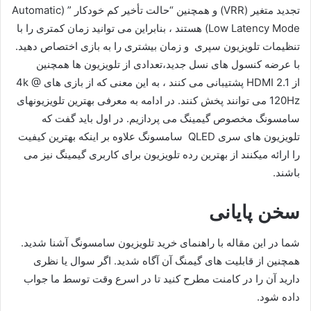
تجدید متغیر (VRR) و همچنین “حالت تأخیر کم خودکار ” (Automatic
Low Latency Mode) هستند ، بنابراین می توانید زمان کمتری را با
تنظیمات تلویزیون سپری و زمان بیشتری را به بازی اختصاص دهید.
با عرضه کنسول های نسل جدید،تعدادی از تلویزیون ها همچنین
از HDMI 2.1 پشتیبانی می کنند ، به این معنی که از بازی های 4k @
120Hz می توانند پخش کنند. در ادامه به معرفی بهترین تلویزیونهای
سامسونگ مخصوص گیمینگ می پردازیم. در اول باید گفت که
تلویزیون های سری QLED سامسونگ علاوه بر اینکه بهترین کیفیت
را ارائه میکنند از بهترین رده تلویزیون برای کاربری گیمینگ نیز می
باشند.
سخن پایانی
شما در این مقاله با راهنمای خرید تلویزیون سامسونگ آشنا شدید.
همچنین از قابلیت های گیمنگ آن آگاه شدید. اگر سوال یا نظری
دارید آن را در کامنت مطرح کنید تا در اسرع وقت توسط ما جواب
داده شود.