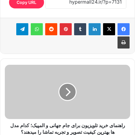
Copy URL
لینکدین
‫تامبلر
‫پین‌ترست
‫رددیت
واتس آپ
تلگرام
چاپ
راهنمای خرید تلویزیون برای جام جهانی و المپیک؛ کدام مدل
ها بهترین کیفیت تصویر و تجربه تماشا را میدهند؟