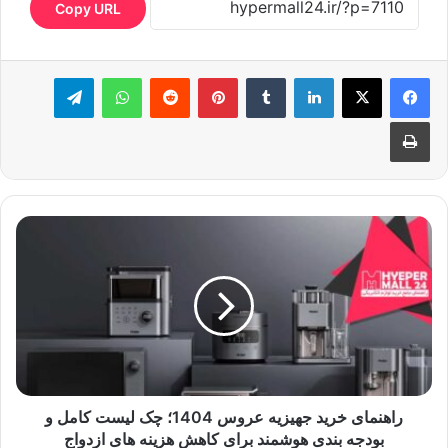
Copy URL
لینکدین
‫تامبلر
‫پین‌ترست
‫رددیت
واتس آپ
تلگرام
چاپ
راهنمای خرید جهیزیه عروس 1404؛ چک لیست کامل و
بودجه بندی هوشمند برای کاهش هزینه های ازدواج