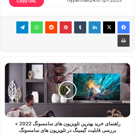
Copy URL
لینکدین
‫تامبلر
‫پین‌ترست
‫رددیت
واتس آپ
تلگرام
چاپ
راهنمای خرید بهترین تلویزیون های سامسونگ 2022 +
بررسی قابلیت گیمینگ در تلویزیون های سامسونگ