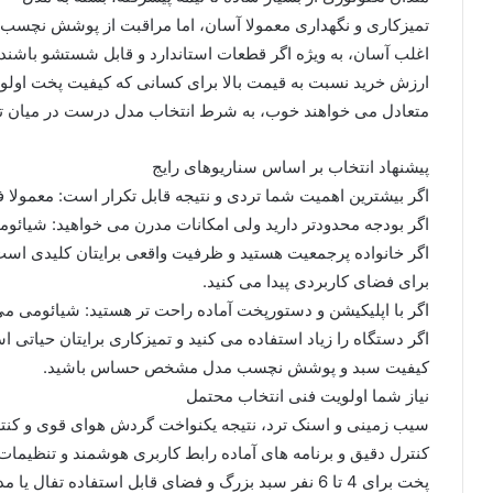
تمیزکاری و نگهداری معمولا آسان، اما مراقبت از پوشش نچس
اغلب آسان، به ویژه اگر قطعات استاندارد و قابل شستشو باشند
ارزش خرید نسبت به قیمت بالا برای کسانی که کیفیت پخت اولو
متعادل می خواهند خوب، به شرط انتخاب مدل درست در میان تن
پیشنهاد انتخاب بر اساس سناریوهای رایج
اگر بیشترین اهمیت شما تردی و نتیجه قابل تکرار است: معمولا
اگر بودجه محدودتر دارید ولی امکانات مدرن می خواهید: شیائ
اگر خانواده پرجمعیت هستید و ظرفیت واقعی برایتان کلیدی است
برای فضای کاربردی پیدا می کنید.
اگر با اپلیکیشن و دستورپخت آماده راحت تر هستید: شیائومی می 
اگر دستگاه را زیاد استفاده می کنید و تمیزکاری برایتان حیاتی 
کیفیت سبد و پوشش نچسب مدل مشخص حساس باشید.
نیاز شما اولویت فنی انتخاب محتمل
سیب زمینی و اسنک ترد، نتیجه یکنواخت گردش هوای قوی و کنترل
کنترل دقیق و برنامه های آماده رابط کاربری هوشمند و تنظیما
پخت برای 4 تا 6 نفر سبد بزرگ و فضای قابل استفاده تفال یا مدل های بزرگ تر هر برند