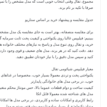
مجموع، تفال وقتی انتخاب خوبی است که مدل مشخص را با تمرکز 
صرفا با تکیه بر نام برند.
جدول مقایسه و پیشنهاد خرید بر اساس سناریو
برای مقایسه منصفانه، بهتر است به جای مقایسه یک مدل مشخص
ببینیم: فیلیپس غالبا روی یکنواختی و کیفیت پخت ثابت سرمایه 
خرید، و تفال روی تنوع مدل و پاسخ به نیازهای مختلف خانواده ها
دهد. دقت کنید که در هر برند، مدل های ضعیف و قوی وجود دارد؛
کنید و سپس مدل دقیق را با نیاز خودتان تطبیق دهید.
معیار فیلیپس شیائومی تفال
یکنواختی پخت و تردی معمولا بسیار خوب، مخصوصا در غذاهای ر
خوب، در برخی مدل های خانوادگی پایدارتر
کیفیت ساخت و دوام قطعات عموما بالا، حس مونتاژ محکم متغیر 
مدل های شناخته شده معمولا قابل اتکا
رابط کاربری و امکانات ساده و کاربردی، در برخی مدل ها امکان
مندان تکنولوژی از بسیار ساده تا نیمه پیشرفته، بسته به مدل