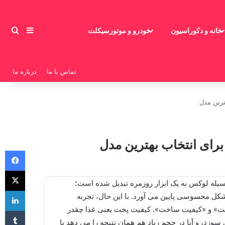
سایدبار
جست
خانه و دکوراسیون
خودرو و موتورسیکلت
تماس با ما
درباره ما
ترین مدل
رای انتخاب بهترین مدل
فیس 
X
وسیله لوکس به یک ابزار روزمره تبدیل شده است؛
لی
کل محسوسی پایین می آورد. با این حال، تجربه
پخت» و «کیفیت ساخت». کیفیت پخت یعنی غذا چقدر
‫تا
وزد، و آیا در حجم زیاد هم همان نتیجه را می دهد یا