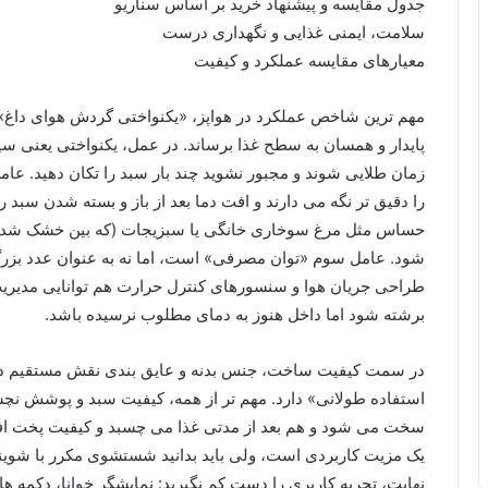
جدول مقایسه و پیشنهاد خرید بر اساس سناریو
سلامت، ایمنی غذایی و نگهداری درست
معیارهای مقایسه عملکرد و کیفیت
مهم ترین شاخص عملکرد در هواپز، «یکنواختی گردش هوای داغ» 
پایدار و همسان به سطح غذا برساند. در عمل، یکنواختی یعنی سی
زمان طلایی شوند و مجبور نشوید چند بار سبد را تکان دهید. عا
را دقیق تر نگه می دارند و افت دما بعد از باز و بسته شدن سبد را
حساس مثل مرغ سوخاری خانگی یا سبزیجات (که بین خشک شدن و 
شود. عامل سوم «توان مصرفی» است، اما نه به عنوان عدد بزرگ 
طراحی جریان هوا و سنسورهای کنترل حرارت هم توانایی مدیریت
برشته شود اما داخل هنوز به دمای مطلوب نرسیده باشد.
در سمت کیفیت ساخت، جنس بدنه و عایق بندی نقش مستقیم در «
استفاده طولانی» دارد. مهم تر از همه، کیفیت سبد و پوشش 
سخت می شود و هم بعد از مدتی غذا می چسبد و کیفیت پخت ا
یک مزیت کاربردی است، ولی باید بدانید شستشوی مکرر با شوین
نهایت، تجربه کاربری را دست کم نگیرید: نمایشگر خوانا، دکمه ها