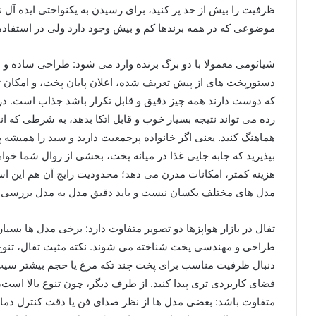
ظرفیت را بیش از حد پر کنید، برای رسیدن به یکنواختی ایده آل نیا
موضوعی که در همه برندها کم و بیش وجود دارد ولی در استفاده 
شیائومی معمولا با دو برگ برنده وارد می شود: طراحی ساده و ا
دستورپخت های از پیش تعریف شده، اعلان پایان پخت، و امکان ت
که دوست دارند همه چیز دقیق و قابل تکرار باشد جذاب است. د
رده می تواند نتیجه بسیار خوب و قابل اتکا بدهد، به شرطی که ا
هماهنگ کنید. یعنی اگر خانواده پرجمعیت دارید و سبد را همیشه پر
بپذیرید که جابه جایی غذا در میانه پخت، بخشی از روال شما خو
هزینه کمتر، امکانات مدرن می دهد؛ محدودیت رایج آن هم این
مدل های مختلف یکسان نیست و باید دقیق مدل به مدل بررسی 
تفال در بازار هواپزها دو تصویر متفاوت دارد: برخی مدل ها بسی
طراحی و مهندسی پخت شناخته می شوند. نکته مثبت تفال، تنوع 
دنبال ظرفیت مناسب برای پخت چند تکه مرغ یا حجم بیشتر سیب 
فضای کاربردی تری پیدا کنید. از طرف دیگر، چون تنوع بالا است،
متفاوت باشد: بعضی مدل ها از نظر صدای فن یا دقت کنترل دما ع