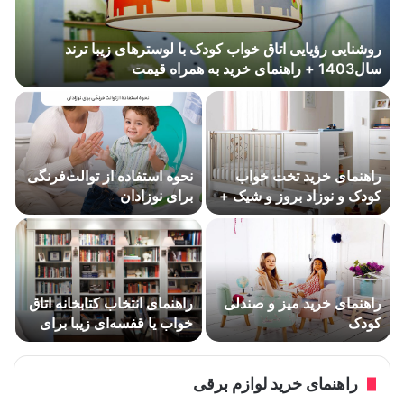
روشنایی رؤیایی اتاق خواب کودک با لوسترهای زیبا ترند
سال1403 + راهنمای خرید به همراه قیمت
راهنمای خرید تخت خواب
نحوه استفاده از توالت‌فرنگی
کودک و نوزاد بروز و شیک +
برای نوزادان
معرفی مدلهای ترند تخت
خواب کودک با قیمت مناسب
در سال 1403
راهنمای خرید میز و صندلی
راهنمای انتخاب کتابخانه اتاق
کودک
خواب یا قفسه‌ای زیبا برای
حفاظت از کتاب‌ها
راهنمای خرید لوازم برقی