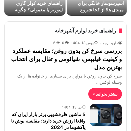
اسپرسوساز خانگی برای
راهنمای خرید کولر گازی
ب
مبتدی ها؛ از کجا شروع
اینورتر یا معمولی؟ چگونه
خ
کنیم؟
ظرفیت مناسب کولر گازی
ا
را برای فضای خانه محاسبه
و
کنیم
راهنمای خرید لوازم آشپزخانه
داوود ارجمند
بهمن 18, 1404
0
6
بررسی سرخ کن بدون روغن؛ مقایسه عملکرد
و کیفیت فیلیپس، شیائومی و تفال برای انتخاب
بهترین مدل
سرخ کن بدون روغن یا هواپز، برای بسیاری از خانواده ها از یک
وسیله لوکس…
بیشتر بخوانید »
دی 13, 1404
5 ماشین ظرفشویی برتر بازار ایران که
واقعا ارزش خرید دارند؛ مقایسه بوش تا
پاکشوما در 2024