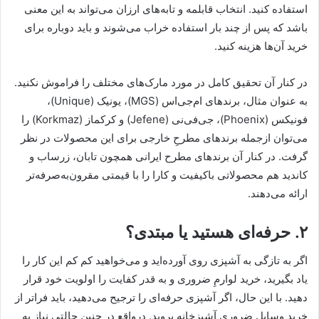
استفاده کنید. انتخاب قابلمه و تابه‌های ارزان می‌تواند به این معنی
باشد که پس از چند بار استفاده خراب می‌شوند و باید دوباره برای
خرید آن‌ها هزینه کنید.
در کنار آن تحقیق کامل در مورد مارک‌های مختلف را فراموش نکنید.
به عنوان مثال، برندهای ام‌جی‌اس (MGS)، یونیک (Unique)،
فونیکس (Phoenix)، جی‌فی‌نی (Jefene) و کرکماز (Korkmaz) را
می‌توان ازجمله برندهای مطرحِ خارجی برای این محصولات در نظر
گرفت. در کنار آن برندهای مطرح ایرانی همچون تابان، زرساب و
کاندید هم محصولاتی باکیفیت و کارا را با قیمتی مقرون‌به‌صرفه‌تر
ارائه می‌دهند.
۲. حرفه‌ای هستید یا مبتدی؟
اگر به تازگی به آشپزی روی آورده‌اید و می‌خواهید کم کم این کار را
یاد بگیرید، خرید لوارمِ ضروری و به قدر کفایت را اولویت خود قرار
دهید. با این حال، اگر آشپزی حرفه‌ای را ترجیح می‌دهید، باید فراتر از
خرید وسایل ضروری آشپزخانه بروید. درواقع در چنین حالتی نیاز به