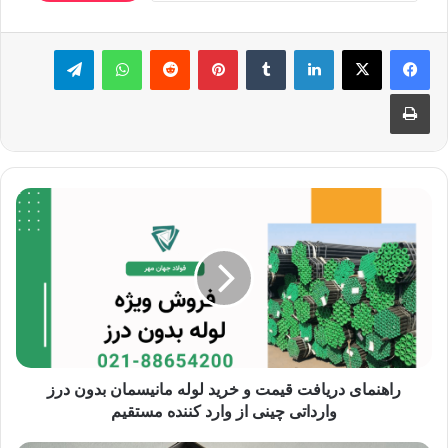
لینکدین
‫تامبلر
‫پین‌ترست
‫رددیت
واتس آپ
تلگرام
چاپ
راهنمای دریافت قیمت و خرید لوله مانیسمان بدون درز
وارداتی چینی از وارد کننده مستقیم