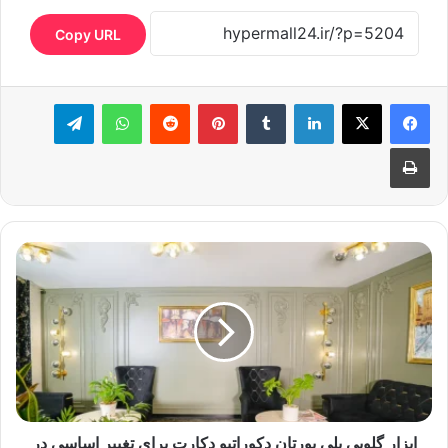
Copy URL
لینکدین
‫تامبلر
‫پین‌ترست
‫رددیت
واتس آپ
تلگرام
چاپ
ابزار گلویی پلی یورتان دکوراتیو دکارت برای تغییر اساسی در