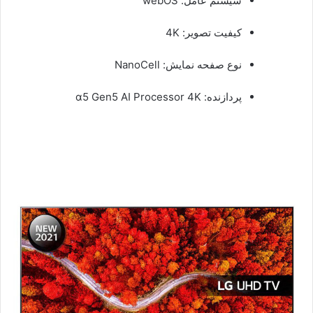
سیستم عامل: webOS
کیفیت تصویر: 4K
نوع صفحه نمایش: NanoCell
پردازنده: α5 Gen5 AI Processor 4K