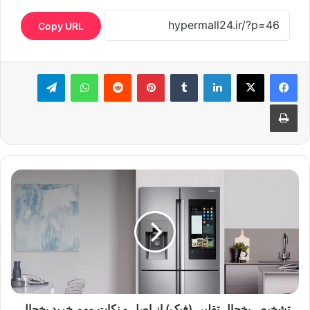
Copy URL
لینکدین
‫تامبلر
‫پین‌ترست
‫رددیت
واتس آپ
تلگرام
چاپ
تشخیص یخچال تقلبی (فیک) از اصل و نکات مهم خرید یخچال