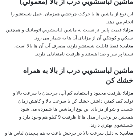
ماشين لباسشويي درب از بالا (معمولي)
این نوع از ماشین ها با حركت چرخشي همزمان، عمل شستشو را
انجام مي دهد.
مزايا:
قيمت پايين تر نسبت به ماشين لباسشويي اتوماتيك و همچنين
سبكي و كوچكي آن از مزایای آن ها به شمار می رود.
معايب:
فقط قابليت شستشو دارند، مصرف آب آن ها بالا است،
نسبتا پر سر و صدا هستند و ظرفيت نامتعادلی دارند.
ماشين لباسشويي درب از بالا به همراه
خشك كن
مزايا:
ظرفيت محدود و استفاده كم آب، چرخيدن با سرعت بالا و
توليد كف كمتر، داشتن خشك كن با سرعت بالا و كاهش زمان
شست و شو از مزایای این نوع ازماشین ها شمرده می شود
همچنین در برخي از مدل ها تا ظرفيت 9 كيلو هم وجود دارد و
شستشوي بهتري دارند.
معايب:
به دليل سرعت بالا در چرخش باعث به هم پيچيدن لباس ها و