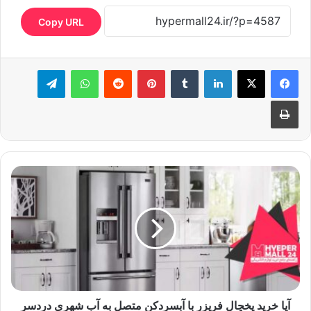
Copy URL
لینکدین
‫تامبلر
‫پین‌ترست
‫رددیت
واتس آپ
تلگرام
چاپ
آیا خرید یخچال فریزر با آبسردکن متصل به آب شهری دردسر