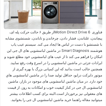
فناوری Motion Direct Drive 6از طریق ۶ حالت حرکت پله ای،
پیچاندن، غلتاندن، فشار دادن، چرخاندن و تاباندن، شستشوی مشابه
با شستشو با دست در لباس ها ایجاد می کند. سیستم عیب یاب
هوشمند Smart Diagnosis در ماشین لباسشویی های ال جی این
امکان را فراهم می کند تا از عیب های لباسشویی خود مطلع شوید و
ایرادات جزئی در ماشین لباسشویی را در اسرع وقت رفع نمایید.
همچنین جالب است بدانید که این کمپانی بزرگ با بهره گیری از
موتور دایرکت درایو، حداقل تولید صدا را در ماشین لباسشویی هایِ
خود دارد. در میان ماشین لباسشویی های موجود در بازار، ماشین
لباسشویی ال جی در کنار کیفیت خوب و امکانات به روز، از قیمت
‌های معقولی نیز برخوردار است.البته برای کسب اطلاعات بیشتر
میتوانید مقاله راهنما خرید ماشین لباسشویی ال جی را بخوانید.